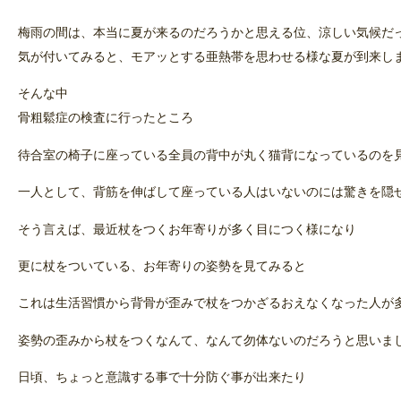
梅雨の間は、本当に夏が来るのだろうかと思える位、涼しい気候だ
気が付いてみると、モアッとする亜熱帯を思わせる様な夏が到来し
そんな中
骨粗鬆症の検査に行ったところ
待合室の椅子に座っている全員の背中が丸く猫背になっているのを
一人として、背筋を伸ばして座っている人はいないのには驚きを隠
そう言えば、最近杖をつくお年寄りが多く目につく様になり
更に杖をついている、お年寄りの姿勢を見てみると
これは生活習慣から背骨が歪みで杖をつかざるおえなくなった人が
姿勢の歪みから杖をつくなんて、なんて勿体ないのだろうと思いま
日頃、ちょっと意識する事で十分防ぐ事が出来たり