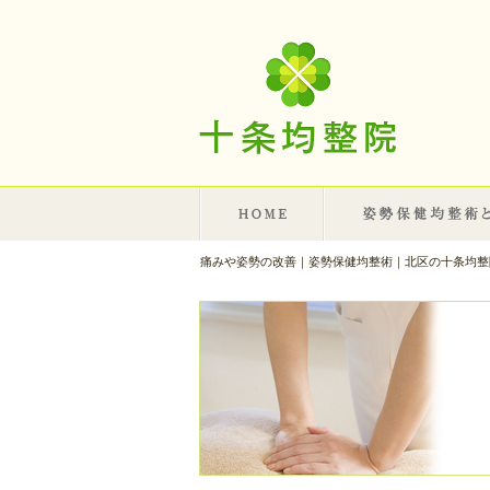
痛みや姿勢の改善｜姿勢保健均整術｜北区の十条均整