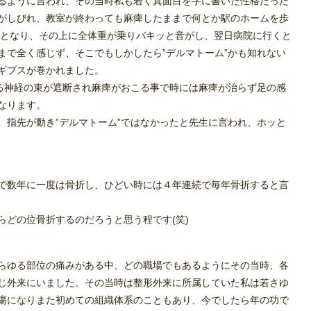
るように言われ、その当時私も若く真面目を字に書いた性格だった
がしびれ、教室が終わっても麻痺したままで何とか駅のホームを歩
ッとなり、その上に全体重が乗りバキッと音がし、翌日病院に行くと
まで全く感じず、そこでもしかしたら”デルマトーム”かも知れない
ギブスが巻かれました。
いる神経の束が遮断され麻痺がおこる事で時には麻痺が治らず足の感
なります。
、指先が動き”デルマトーム”ではなかったと先生に言われ、ホッと
で数年に一度は骨折し、ひどい時には４年連続で毎年骨折すると言
らどの位骨折するのだろうと思う程です(笑)
らゆる部位の痛みがある中、どの職場でもあるようにその当時、各
じ外来にいました。その当時は整形外来に所属していた私は若さゆ
瘍になりまた初めての組織体系のこともあり、今でしたら年の功で