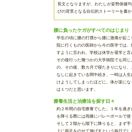
長文となりますが、わたしが姿勢保健均
びの背景となる自伝的ストーリーを書か
腰に負ったケガがすべてのはじまり
学生の頃に腰の打撲から腰に激痛が起こ
院に行くものの医師から今の医学では、
すように言われ、学校は休学か退学と言
その後行った幾つかの大学病院でも同じ
の、その後、数カ月で寝たきりになり、
なしに起きている間中続き、一時は人生
けようしてしまったほどに。体が楽にな
は１つだと思います。
療養生活と治療法を探す日々
約２年間の自宅療養でした。１年を過ぎ
を降りる際には両膝にバレーボールで使
そして２階から階下に降りると、まず手
上に両足をのせて伸ばすという毎日でし