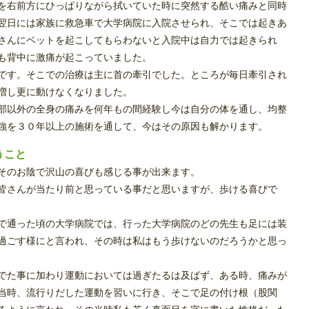
を右前方にひっぱりながら拭いていた時に突然する酷い痛みと同時
翌日には家族に救急車で大学病院に入院させられ、そこでは起きあ
さんにベットを起こしてもらわないと入院中は自力では起きられ
も背中に激痛が起こっていました。
です。そこでの治療は主に首の牽引でした。ところが毎日牽引され
増し更に動けなくなりました。
部以外の全身の痛みを何年もの間経験し今は自分の体を通し、均整
強を３０年以上の施術を通して、今はその原因も解かります。
うこと
そのお陰で沢山の喜びも感じる事が出来ます。
皆さんが当たり前と思っている事だと思いますが、歩ける喜びで
で通った頃の大学病院では、行った大学病院のどの先生も足には装
過ごす様にと言われ、その時は私はもう歩けないのだろうかと思っ
でた事に加わり運動においては過ぎたるは及ばず、ある時、痛みが
当時、流行りだした運動を習いに行き、そこで足の付け根（股関