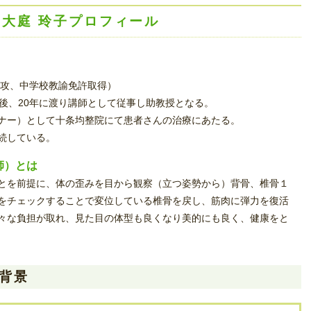
：大庭 玲子プロフィール
専攻、中学校教諭免許取得）
後、20年に渡り講師として従事し助教授となる。
ナー）として十条均整院にて患者さんの治療にあたる。
続している。
師）とは
とを前提に、体の歪みを目から観察（立つ姿勢から）背骨、椎骨１
をチェックすることで変位している椎骨を戻し、筋肉に弾力を復活
々な負担が取れ、見た目の体型も良くなり美的にも良く、健康をと
背景