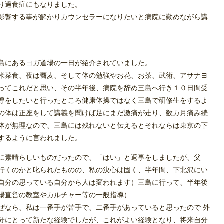
り過食症にもなりました。
影響する事が解かりカウンセラーになりたいと病院に勤めながら講
島にあるヨガ道場の一日が紹介されていました。
米菜食、夜は蕎麦、そして体の勉強やお花、お茶、武術、アサナヨ
ってこれだと思い、その半年後、病院を辞め三島へ行き１０日間受
導をしたいと行ったところ健康体操ではなく三島で研修生をするよ
の体は正座をして講義を聞けば足にまだ激痛が走り、数カ月痛み続
体が無理なので、三島には残れないと伝えるとそれならは東京の下
するように言われました。
に素晴らしいものだったので、「はい」と返事をしましたが、父
行くのかと叱られたものの、私の決心は固く、半年間、下北沢にい
自分の思っている自分から人は変われます）三島に行って、半年後
場直営の教室やカルチャー等の一般指導）
ぜなら、私は一番手が苦手で、二番手があっていると思ったので 外
分にとって新たな経験でしたが、これがよい経験となり、将来自分