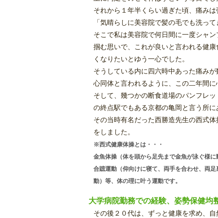
それから１年半くらい過ぎた頃、痛みは
「気晴らしに美容院で髪の毛でも洗って
そこで私は美容院で何日間に一度シャン
掴む思いで、これが良いと言われる健康
くなりたいとゆう一心でした。
そうしている内に四六時中あった痛みが
心同体と言われるように、この二年間に
そして、幾つかの断食道場のパンフレッ
の終点駅でもある京都の亀岡と言う所に
その当時有名だった西勝造先生の西式体
をしました。
※西式健康体操とは・・・
金魚体操（体を頭から足先まで金魚が泳ぐ様に
合蹠運動（仰向けに寝て、両手を合わせ、両足
動）等、体の理に叶う運動です。
大学病院勤務での経験、姿勢保健均
その後２０代は、ずっと健康を求め、自