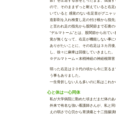
節）を圧迫する形をとったまま、我慢す
ので、そのままずっと耐えていると右足
いていると 感覚のない右足首がグニャ
造影剤を入れ検査し足の付け根から指先
と言われ足の指先から股関節まで石膏の
“デルマトーム”とは、股関節から出て
覚が無くなって、右足が機能しない事に
ありがたいことに、その右足は３カ月後
し、徐々に麻痺は回復していきました。
※デルマトーム＝末梢神経の神経根障害
弱った右足は２０代の頃から今に至るま
う事もありました。
一生骨折しない人も多いのに私はこれか
心と体は一心同体
私が大学病院に勤めた頃まだまだ体のあ
外来で有名な強い看護師さんが、私と同
えの弱さで心労から胃潰瘍と十二指腸潰