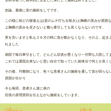
歪みを取った根本的に安定した体にして施術は終りました。
勿論、最後に首の施術をしてです。
この様に殆どの寝違えは(首のムチ打ちを除き)上胸椎の歪みが原因
上胸椎の歪みを戻さないと幾ら牽引しても良くならないのです。
実を言いますと私も２６才の時に首が動かなくなり、その上、起き
れました
病院で毎日牽引をして、どんどん症状が悪くなり一月間も入院して
これでは退院出来ないと思い自分で知っていた操体法で何とか良く
その後、均整師になり、色々な患者さんの施術を通して首が回らな
原因が分かり
今も毎回、患者さん達に体の
症状の原理原則を伝えながら施術をしています。
均整って！ |
記事一覧
<